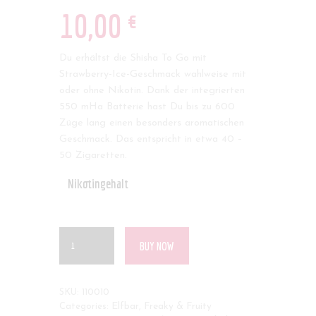
€
10
,
00
Du erhältst die Shisha To Go mit
Strawberry-Ice-Geschmack wahlweise mit
oder ohne Nikotin. Dank der integrierten
550 mHa Batterie hast Du bis zu 600
Züge lang einen besonders aromatischen
Geschmack. Das entspricht in etwa 40 –
50 Zigaretten.
Nikotingehalt
BUY NOW
SKU:
110010
Categories:
Elfbar
,
Freaky & Fruity