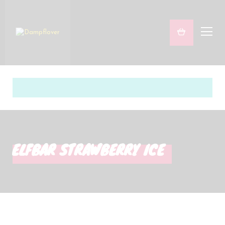
Freaky & Fruity
Satsifying Strong
Sets
Marken
ELFBAR STRAWBERRY ICE