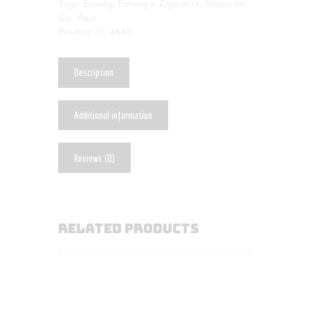
Tags:
Einweg
,
Einweg e-Zigarette
,
Shisha to
Go
,
Vape
Product ID:
4640
Description
Additional information
Reviews (0)
RELATED PRODUCTS