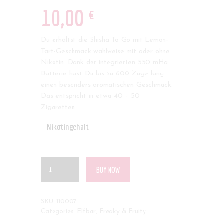
€
10
,
00
Du erhältst die Shisha To Go mit Lemon-
Tart-Geschmack wahlweise mit oder ohne
Nikotin. Dank der integrierten 550 mHa
Batterie hast Du bis zu 600 Züge lang
einen besonders aromatischen Geschmack.
Das entspricht in etwa 40 – 50
Zigaretten.
Nikotingehalt
BUY NOW
SKU:
110007
Categories:
Elfbar
,
Freaky & Fruity