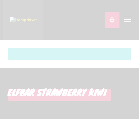
Freaky & Fruity
Satsifying Strong
Sets
Marken
ELFBAR STRAWBERRY KIWI