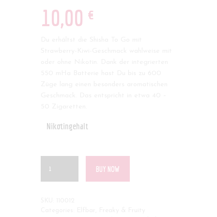
€
10
,
00
Du erhältst die Shisha To Go mit
Strawberry-Kiwi-Geschmack wahlweise mit
oder ohne Nikotin. Dank der integrierten
550 mHa Batterie hast Du bis zu 600
Züge lang einen besonders aromatischen
Geschmack. Das entspricht in etwa 40 –
50 Zigaretten.
Nikotingehalt
BUY NOW
SKU:
110012
Categories:
Elfbar
,
Freaky & Fruity