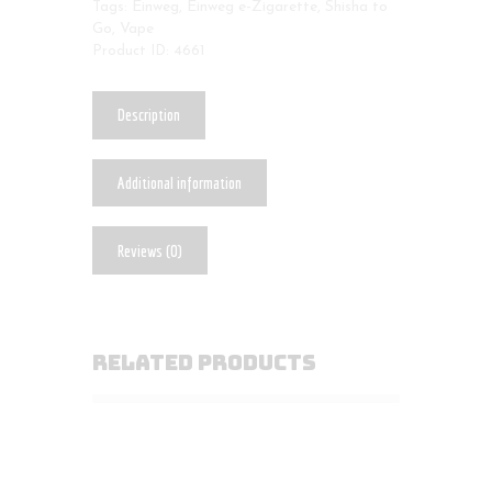
Tags:
Einweg
,
Einweg e-Zigarette
,
Shisha to
Go
,
Vape
Product ID:
4661
Description
Additional information
Reviews (0)
RELATED PRODUCTS