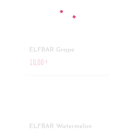
out of 5
ELFBAR Grape
10
,
00
€
ELFBAR Watermelon