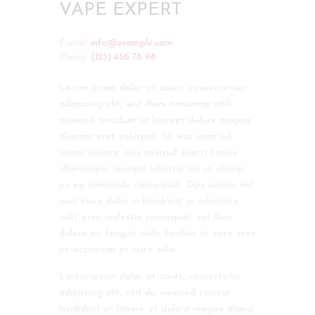
VAPE EXPERT
E-mail:
info@example.com
Phone:
(123) 456 78 98
Lorem ipsum dolor sit amet, consectetuer
adipiscing elit, sed diam nonummy nibh
euismod tincidunt ut laoreet dolore magna
aliquam erat volutpat. Ut wisi enim ad
minim veniam, quis nostrud exerci tation
ullamcorper suscipit lobortis nisl ut aliquip
ex ea commodo consequat. Duis autem vel
eum iriure dolor in hendrerit in vulputate
velit esse molestie consequat, vel illum
dolore eu feugiat nulla facilisis at vero eros
et accumsan et iusto odio.
Lorem ipsum dolor sit amet, consectetur
adipiscing elit, sed do eiusmod tempor
incididunt ut labore et dolore magna aliqua.