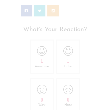
What's Your Reaction?
1
1
Awesome
Haha
0
0
Wow
Hate