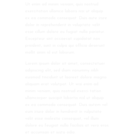
Ut enim ad minim veniam, quis nostrud
exercitation ullamco laboris nisi ut aliquip
ex ea commodo consequat. Duis aute irure
dolor in reprehenderit in voluptate velit
esse cillum dolore eu fugiat nulla pariatur.
Excepteur sint occaecat cupidatat non
proident, sunt in culpa qui officia deserunt
mollit anim id est laborum.
Lorem ipsum dolor sit amet, consectetuer
adipiscing elit, sed diam nonummy nibh
euismod tincidunt ut laoreet dolore magna
aliquam erat volutpat. Ut wisi enim ad
minim veniam, quis nostrud exerci tation
ullamcorper suscipit lobortis nisl ut aliquip
ex ea commodo consequat. Duis autem vel
eum iriure dolor in hendrerit in vulputate
velit esse molestie consequat, vel illum
dolore eu feugiat nulla facilisis at vero eros
et accumsan et iusto odio.