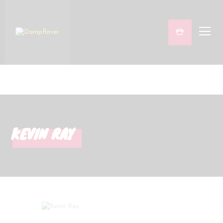
Freaky & Fruity
Satsifying Strong
Sets
Marken
KEVIN RAY