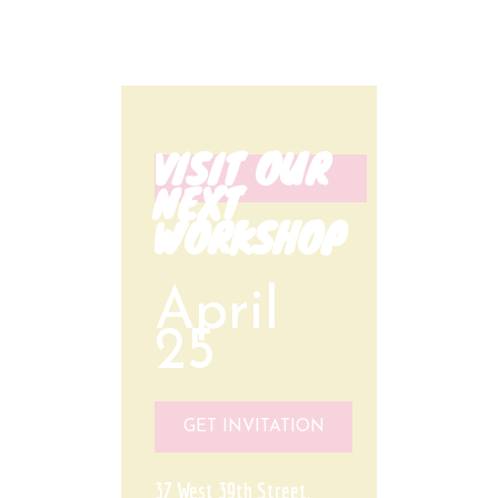
VISIT OUR
NEXT
WORKSHOP
April
25
GET INVITATION
37 West 39th Street,