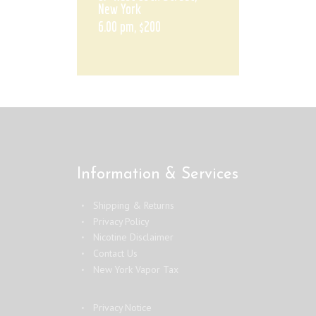
New York
6.00 pm, $200
Information & Services
Shipping & Returns
Privacy Policy
Nicotine Disclaimer
Contact Us
New York Vapor Tax
Privacy Notice