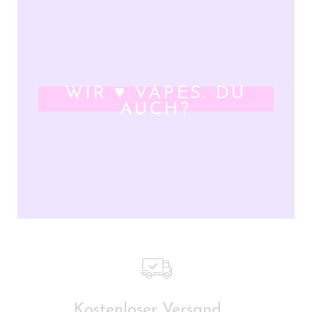
WIR ♥ VAPES. DU
AUCH?
Kostenloser Versand