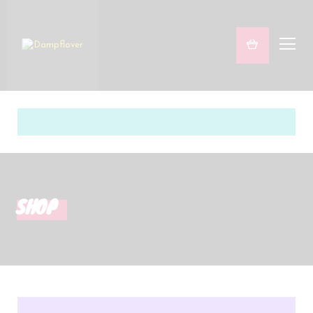
Freaky & Fruity
Satsifying Strong
Sets
Marken
SHOP