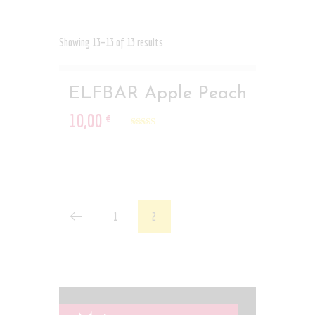
Showing 13–13 of 13 results
ELFBAR Apple Peach
10
,
00
€
Rated
5.00
out of 5
1
2