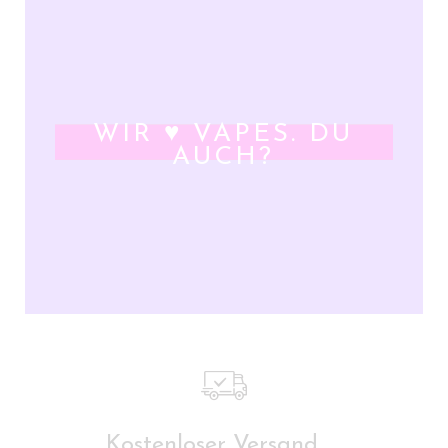
WIR ♥ VAPES. DU
AUCH?
Kostenloser Versand