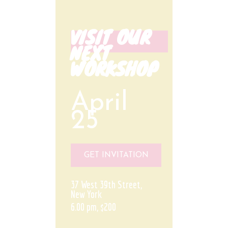
VISIT OUR
NEXT
WORKSHOP
April
25
GET INVITATION
37 West 39th Street,
New York
6.00 pm, $200