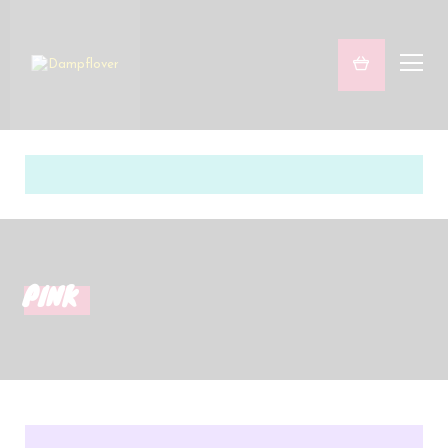
Freaky & Fruity
Satsifying Strong
Sets
Marken
PINK